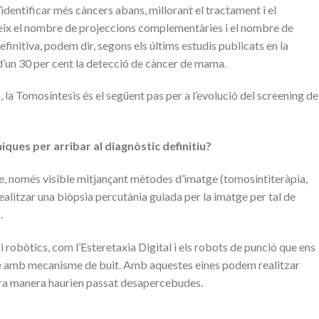
dentificar més càncers abans, millorant el tractament i el
eix el nombre de projeccions complementàries i el nombre de
definitiva, podem dir, segons els últims estudis publicats en la
’un 30 per cent la detecció de càncer de mama.
 la Tomosíntesis és el següent pas per a l’evolució del screening de
iques per arribar al diagnòstic definitiu?
e, només visible mitjançant mètodes d’imatge (tomosintiteràpia,
ealitzar una biòpsia percutània guiada per la imatge per tal de
.
 robòtics, com l’Esteretaxia Digital i els robots de punció que ens
bre amb mecanisme de buit. Amb aquestes eines podem realitzar
ltra manera haurien passat desapercebudes.