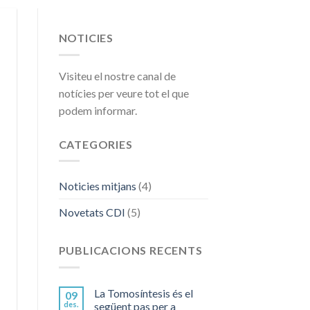
NOTICIES
Visiteu el nostre canal de
notícies per veure tot el que
podem informar.
CATEGORIES
Noticies mitjans
(4)
Novetats CDI
(5)
PUBLICACIONS RECENTS
La Tomosíntesis és el
09
des.
següent pas per a