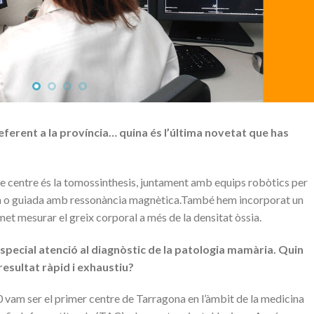
 referent a la província… quina és l’última novetat que has
re centre és la tomossinthesis, juntament amb equips robòtics per
ca o guiada amb ressonància magnètica.També hem incorporat un
t mesurar el greix corporal a més de la densitat òssia.
pecial atenció al diagnòstic de la patologia mamària. Quin
resultat ràpid i exhaustiu?
0 vam ser el primer centre de Tarragona en l’àmbit de la medicina