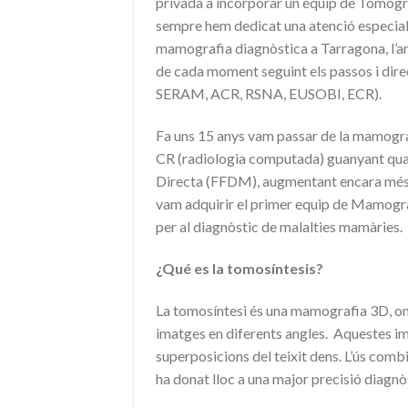
privada a incorporar un equip de Tomogra
sempre hem dedicat una atenció especial 
mamografia diagnòstica a Tarragona, l’an
de cada moment seguint els passos i dire
SERAM, ACR, RSNA, EUSOBI, ECR).
Fa uns 15 anys vam passar de la mamograf
CR (radiologia computada) guanyant qual
Directa (FFDM), augmentant encara més l
vam adquirir el primer equip de Mamogra
per al diagnòstic de malalties mamàries.
¿Qué es la tomosíntesis?
La tomosíntesi és una mamografia 3D, on
imatges en diferents angles. Aquestes im
superposicions del teixit dens. L’ús com
ha donat lloc a una major precisió diagnò