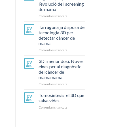
l’evolució de l’screening
de mama
a
Comentaris tancats
La
Tomosíntesis
Tarragona ja disposa de
09
és
des.
tecnologia 3D per
el
detectar càncer de
següent
mama
pas
per
a
Comentaris tancats
a
Tarragona
l’evolució
ja
3D i menor dosi: Noves
09
de
disposa
des.
eines per al diagnòstic
l’screening
de
del càncer de
de
tecnologia
mamamama
mama
3D
per
a
Comentaris tancats
detectar
3D
càncer
i
Tomosintesis, el 3D que
09
de
menor
des.
salva vides
mama
dosi:
a
Comentaris tancats
Noves
Tomosintesis,
eines
el
per
3D
al
que