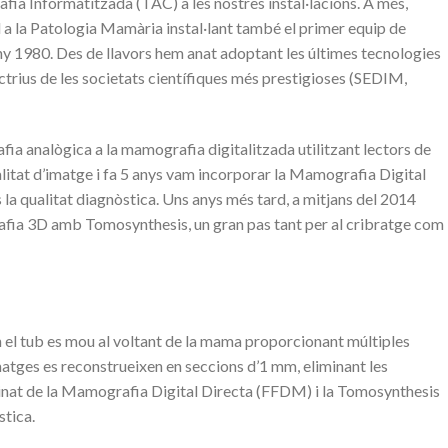
fia Informatitzada (TAC) a les nostres instal·lacions. A més,
a la Patologia Mamària instal·lant també el primer equip de
y 1980. Des de llavors hem anat adoptant les últimes tecnologies
ctrius de les societats científiques més prestigioses (SEDIM,
ia analògica a la mamografia digitalitzada utilitzant lectors de
itat d’imatge i fa 5 anys vam incorporar la Mamografia Digital
a qualitat diagnòstica. Uns anys més tard, a mitjans del 2014
fia 3D amb Tomosynthesis, un gran pas tant per al cribratge com
 el tub es mou al voltant de la mama proporcionant múltiples
atges es reconstrueixen en seccions d’1 mm, eliminant les
binat de la Mamografia Digital Directa (FFDM) i la Tomosynthesis
stica.