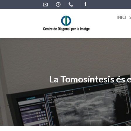
Skip
to
INICI
content
La Tomosíntesis és e