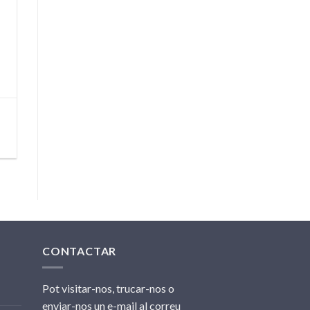
CONTACTAR
Pot visitar-nos, trucar-nos o
enviar-nos un e-mail al correu