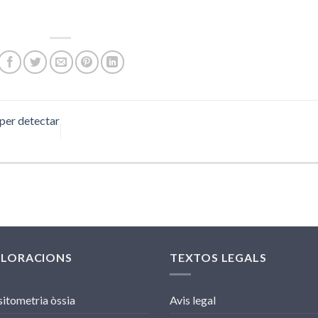
per detectar
PLORACIONS
TEXTOS LEGALS
itometria òssia
Avis legal