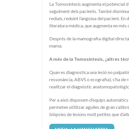
La Tomosíntesis augmenta el potencial d’i
seguiment dels pacients. També disminu
redials, reduint l’angoixa del pacient. En 
literatura mèdica, que augmenta en més d
Després de la mamografia digital directa,
mama.
A més de la Tomosíntesis, ¿altres tècn
Quan es diagnostica una lesió no palpabl
ressonància, ABVS o ecografia), s’ha de r
realitzar el diagnòstic anatomopatològic
Per a això disposem d’equips automàtics i
permeten utilitzar agulles de gran cali
biòpsies de lesions molt petites que d’a