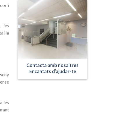
cor i
, les
al la
Contacta amb nosaltres
Encantats d’ajudar-te
sseny
sense
a les
urant