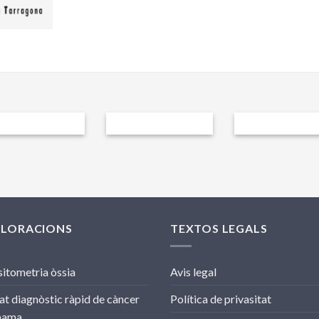
PLORACIONS
TEXTOS LEGALS
itometria òssia
Avis legal
at diagnòstic ràpid de càncer
Política de privasitat
mama