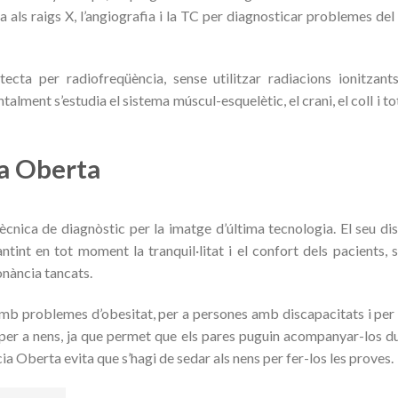
als raigs X, l’angiografia i la TC per diagnosticar problemes del 
ta per radiofreqüència, sense utilitzar radiacions ionitzants
lment s’estudia el sistema múscul-esquelètic, el crani, el coll i tot
a Oberta
nica de diagnòstic per la imatge d’última tecnologia. El seu di
ntint en tot moment la tranquil·litat i el confort dels pacients, 
onància tancats.
mb problemes d’obesitat, per a persones amb discapacitats i per 
 per a nens, ja que permet que els pares puguin acompanyar-los d
ncia Oberta evita que s’hagi de sedar als nens per fer-los les proves.