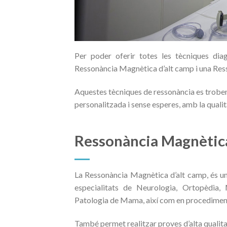
Per poder oferir totes les tècniques di
Ressonància Magnètica d’alt camp i una Re
Aquestes tècniques de ressonància es troben
personalitzada i sense esperes, amb la quali
Ressonància Magnètica
La Ressonància Magnètica d’alt camp, és un
especialitats de Neurologia, Ortopèdia, 
Patologia de Mama, així com en procediment
També permet realitzar proves d’alta qualitat