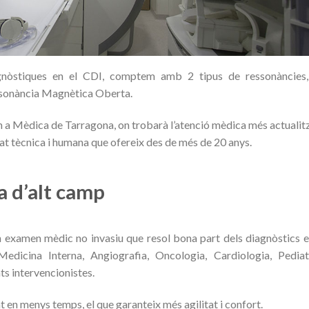
agnòstiques en el CDI, comptem amb 2 tipus de ressonàncies
ssonància Magnètica Oberta.
 a Mèdica de Tarragona, on trobarà l’atenció mèdica més actualit
tat tècnica i humana que ofereix des de més de 20 anys.
 d’alt camp
 examen mèdic no invasiu que resol bona part dels diagnòstics e
Medicina Interna, Angiografia, Oncologia, Cardiologia, Pediat
s intervencionistes.
 en menys temps, el que garanteix més agilitat i confort.