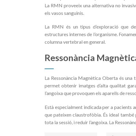
La RMN proveeix una alternativa no invasiva 
els vasos sanguinis.
La RMN és un tipus d’exploració que detec
estructures internes de l’organisme. Fonamenta
columna vertebral en general.
Ressonància Magnètic
La Ressonància Magnètica Oberta és una tèc
permet obtenir imatges d’alta qualitat gara
l’angoixa que provoquen els aparells de ress
Està especialment indicada per a pacients a
que pateixen claustrofòbia. És ideal també
tota la sessió, i reduir l’angoixa. La Ressonà