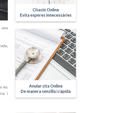
Citació Online
Evita esperes innecessàries
, una
zada,
Anular cita Online
n les
De manera senzilla i ràpida
ria i