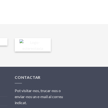
CONTACTAR
Pot visitar-nos, trucar-nos o
enviar-nos un e-mail al correu
indicat.