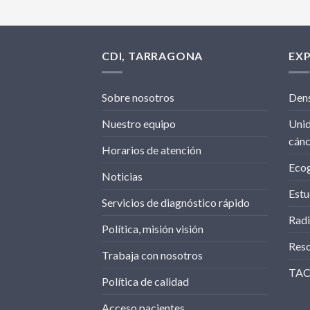
CDI, TARRAGONA
EX
Sobre nosotros
Dens
Nuestro equipo
Unid
cán
Horarios de atención
Ecog
Noticias
Estu
Servicios de diagnóstico rápido
Radi
Política, misión visión
Res
Trabaja con nosotros
TAC 
Política de calidad
Acceso pacientes